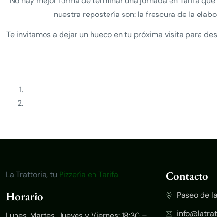
No hay mejor forma de terminar una jornada en Tarifa que
nuestra repostería son: la frescura de la elabor
Te invitamos a dejar un hueco en tu próxima visita para de
Contacto
La Trattoria, tu
Pizzería en Tarifa
Horario
Paseo de la
info@latrat
Lunes, Martes, Jueves y Viernes: 18:30 –