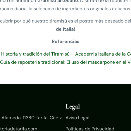
 con un auténtico
tiramisú artesano
. Disfruta de la reposter
ación diaria, la selección de ingredientes originales italianos
scubrir por qué nuestro tiramisú es el postre más deseado de
de Italia!
Referencias
Historia y tradición del Tiramisú – Academia Italiana de la 
Guía de repostería tradicional: El uso del mascarpone en el 
Legal
 Alameda, 11380 Tarifa, Cádiz
Aviso Legal
toriadetarifa.com
Políticas de Privacidad