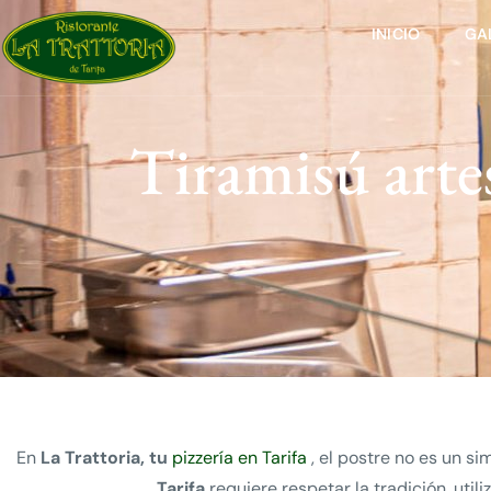
INICIO
GA
Tiramisú artes
En
La Trattoria, tu
pizzería en Tarifa
, el postre no es un s
Tarifa
requiere respetar la tradición, util