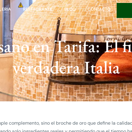
LERIA
RESTAURANTE
BLOG
CONTACTO
ano en Tarifa: El fi
verdadera Italia
imple complemento, sino el broche de oro que define la calid
izando solo ingredientes reales y permitiendo que el tiempo h