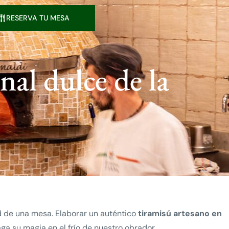
RESERVA TU MESA
nal dulce de la
ad de una mesa. Elaborar un auténtico
tiramisú artesano en
aga su magia en el frío de nuestro obrador.