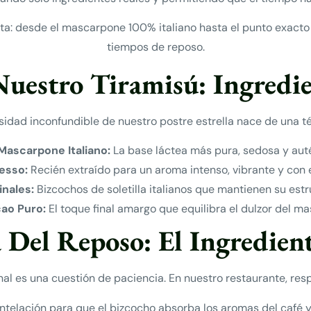
ceta: desde el mascarpone 100% italiano hasta el punto exact
tiempos de reposo.
Nuestro Tiramisú: Ingredie
mosidad inconfundible de nuestro postre estrella nace de una 
Mascarpone Italiano:
La base láctea más pura, sedosa y auté
esso:
Recién extraído para un aroma intenso, vibrante y con e
inales:
Bizcochos de soletilla italianos que mantienen su estr
ao Puro:
El toque final amargo que equilibra el dulzor del m
 Del Reposo: El Ingredient
al es una cuestión de paciencia. En nuestro restaurante, resp
telación para que el bizcocho absorba los aromas del café 