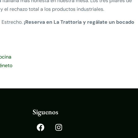
ía italiana más honesta en nuestra mesa. Los tres pilares de
 y el rechazo total a los productos industriales.
l Estrecho.
¡Reserva en La Trattoria y regálate un bocado
Cocina
Véneto
Siguenos